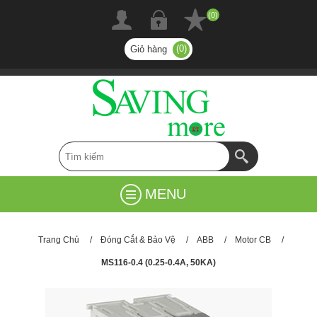
(0)
(0)
Giỏ hàng
MENU
Trang Chủ
/
Đóng Cắt & Bảo Vệ
/
ABB
/
Motor CB
/
MS116-0.4 (0.25-0.4A, 50KA)