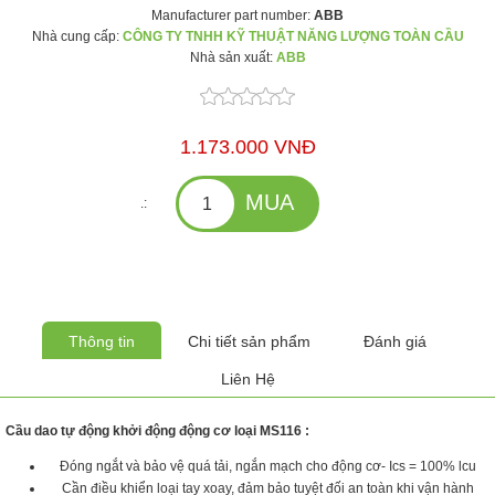
Manufacturer part number:
ABB
Nhà cung cấp:
CÔNG TY TNHH KỸ THUẬT NĂNG LƯỢNG TOÀN CẦU
Nhà sản xuất:
ABB
1.173.000 VNĐ
.:
Thông tin
Chi tiết sản phẩm
Đánh giá
Liên Hệ
Cầu dao tự động khởi động động cơ loại MS116 :
Đóng ngắt và bảo vệ quá tải, ngắn mạch cho động cơ- Ics = 100% lcu
Cần điều khiển loại tay xoay, đảm bảo tuyệt đối an toàn khi vận hành