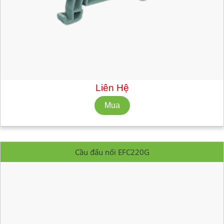
Mã hàng:
EFC210GR
Nhà Sản Xuất: CABUR
Số lượng tối thiểu: 10 cái
Liên Hệ
Cầu đấu nối EFC220G