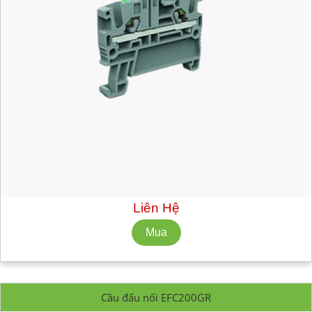
Mã hàng:
EFC200BL
Nhà Sản Xuất: CABUR
Số lượng tối thiểu: 10 cái
Liên Hệ
Cầu đấu nối EFC200GR