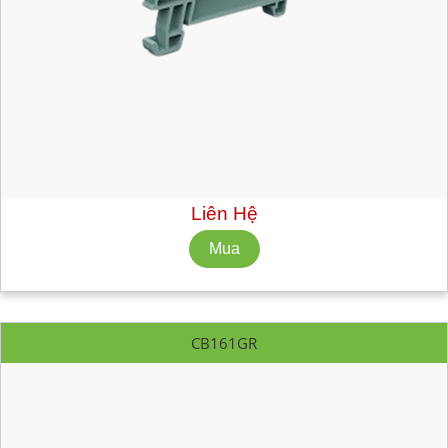
Mã hàng:
EFC400GR
Nhà Sản Xuất: CABUR
Số lượng tối thiểu: 10 cái
Liên Hệ
CB161GR