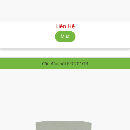
Mã hàng:
SB201GR
Nhà Sản Xuất: CABUR
Số lượng tối thiểu: 10 cái
Liên Hệ
Cầu đấu nối EFC201GR