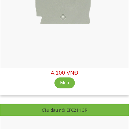
Mã hàng:
EFC201GR
Nhà Sản Xuất: CABUR
Số lượng tối thiểu: 10 cái
4.100 VNĐ
Cầu đấu nối EFC211GR