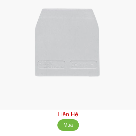
Mã hàng:
CB161GR
Nhà Sản Xuất: CABUR
Số lượng tối thiểu: 10 cái
Liên Hệ