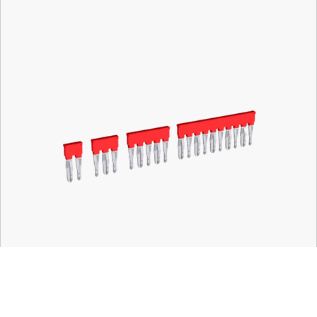
Mã hàng:
EFB0210R
Nhà Sản Xuất: CABUR
Số lượng tối thiểu: 10 cái