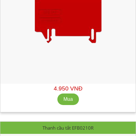
Mã hàng:
DFE01R
Nhà Sản Xuất: CABUR
Số lượng tối thiểu: 10 cái
4.950 VNĐ
Thanh cầu tắt EFB0210R