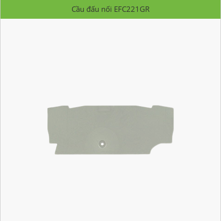
Cầu đấu nối EFC221GR
Mã hàng:
EFC221GR
Nhà Sản Xuất: CABUR