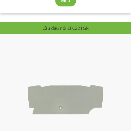
Cầu đấu nối EFC221GR