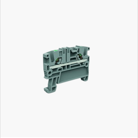
Mã hàng:
EFC200GR
Nhà Sản Xuất: CABUR
Số lượng tối thiểu: 10 cái