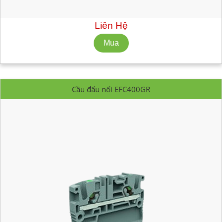
Số lượng tối thiểu: 10 cái
Liên Hệ
Cầu đấu nối EFC400GR