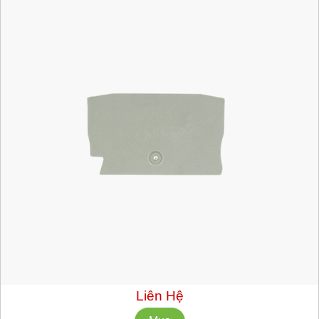
Mã hàng:
EFC211GR
Nhà Sản Xuất: CABUR
Số lượng tối thiểu: 10 cái
Liên Hệ