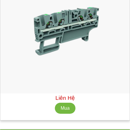
Mã hàng:
EFC220GR
Nhà Sản Xuất: CABUR
Số lượng tối thiểu: 10 cái
Liên Hệ