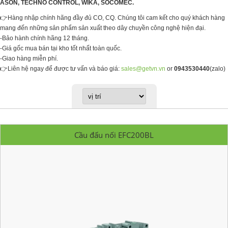
ASON,
TECHNO CONTROL,
WIKA,
SOCOMEC
.
👉Hàng nhập chính hãng đầy đủ CO, CQ. Chúng tôi cam kết cho quý khách hàng
mang đến những sản phẩm sản xuất theo dây chuyền công nghệ hiện đại.
-Bảo hành chính hãng 12 tháng.
-Giá gốc mua bán tại kho tốt nhất toàn quốc.
-Giao hàng miễn phí.
👉Liên hệ ngay để được tư vấn và báo giá:
sales@getvn.vn
or
0943530440
(zalo)
Cầu đấu nối EFC200BL