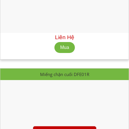
Mã hàng:
EFC221GR
Nhà Sản Xuất: CABUR
Số lượng tối thiểu: 10 cái
Liên Hệ
Miếng chặn cuối DFE01R