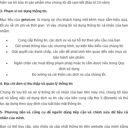
hiện vai trò bảo trì sản phẩm như chúng tôi đã cam kết (Bảo trì 10 năm)
3- Phạm vi sử dụng thông tin.
Mục tiêu của
getvn.vn
là mang lại cho khách hàng một kênh mua sắm hiệu quả,
tối ưu về chi phí và thời gian. Vì vậy, chúng tôi sử dụng thông tin cá nhân của bạn
nhằm:
Cung cấp thông tin, các dịch vụ và sự hỗ trợ theo yêu cầu của bạn
Gửi email thông báo các chương trình, sự kiện tiêu biểu của chúng tôi
Giải quyết các tranh chấp, các vấn đề phát sinh liên quan đến việc mua và
bảo hành sản phẩm.
Ngăn chặn các hoạt động phạm pháp hoặc bị cấm được nêu trong Quy
định sử dụng
Đo lường và cải thiện các dịch vụ của chúng tôi.
4- Địa chỉ đơn vị thu thập và quản lý thông tin
Chúng tôi lưu trữ và xử lý thông tin cá nhân của bạn trên máy chủ, chúng tôi bảo
vệ nó bằng việc sử dụng dịch vụ tin cậy của bên cung cấp thứ 3 (Bizweb) và thủ
tục áp dụng theo quy định của luật bảo mật thông tin.
5- Phương tiện và công cụ để người dùng tiếp cận và chỉnh sửa dữ liệu cá
nhân của mình.
Bạn có thể truy cập, sửa chữa và cập nhật thông tin trên website của mình bằng