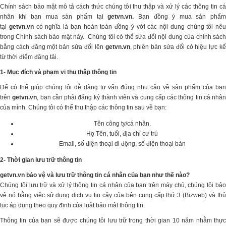
Chính sách bảo mật mô tả cách thức chúng tôi thu thập và xử lý các thông tin cá
nhân khi bạn mua sản phẩm tại
getvn.vn
.
Bạn đồng ý mua sản phẩ
tại
getvn.vn
có nghĩa là bạn hoàn toàn đồng ý với các nội dung chúng tôi nêu
trong Chính sách bảo mật này. Chúng tôi có thể sửa đổi nội dung của chính sách
bằng cách đăng một bản sửa đổi lên
getvn.vn
, phiên bản sửa đổi có hiệu lực kể
từ thời điểm đăng tải.
1- Mục đích và phạm vi thu thập thông tin
Để có thể giúp chúng tôi dễ dàng tư vấn đúng nhu cầu về sản phẩm của bạn
trên
getvn.vn
, bạn cần phải đăng ký thành viên và cung cấp các thông tin cá nhân
của mình. Chúng tôi có thể thu thập các thông tin sau về bạn:
Tên công ty/cá nhân.
Họ Tên, tuổi, địa chỉ cư trú
Email, số điện thoại di động, số điện thoại bàn
2- Thời gian lưu trữ thông tin
getvn.vn
bảo vệ và lưu trữ thông tin cá nhân của bạn như thế nào?
Chúng tôi lưu trữ và xử lý thông tin cá nhân của bạn trên máy chủ, chúng tôi bảo
vệ nó bằng việc sử dụng dịch vụ tin cậy của bên cung cấp thứ 3 (Bizweb) và thủ
tục áp dụng theo quy định của luật bảo mật thông tin.
Thông tin của bạn sẽ được chúng tôi lưu trữ trong thời gian 10 năm nhằm thực