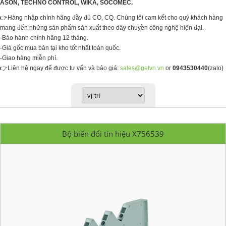
ASON,
TECHNO CONTROL,
WIKA,
SOCOMEC
.
👉Hàng nhập chính hãng đầy đủ CO, CQ. Chúng tôi cam kết cho quý khách hàng
mang đến những sản phẩm sản xuất theo dây chuyền công nghệ hiện đại.
-Bảo hành chính hãng 12 tháng.
-Giá gốc mua bán tại kho tốt nhất toàn quốc.
-Giao hàng miễn phí.
👉Liên hệ ngay để được tư vấn và báo giá:
sales@getvn.vn
or
0943530440
(zalo)
Bộ biến đổi tín hiệu X756539