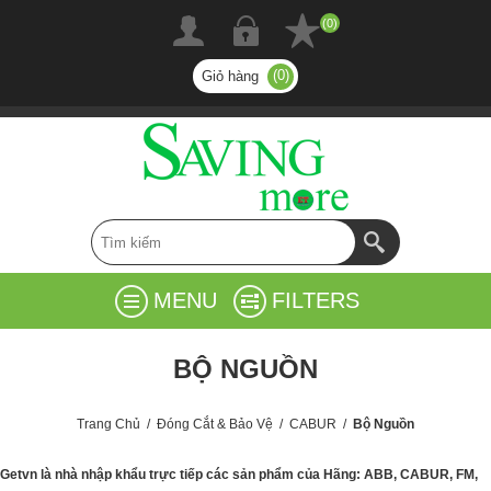
(0)
(0)
Giỏ hàng
MENU
FILTERS
BỘ NGUỒN
Trang Chủ
/
Đóng Cắt & Bảo Vệ
/
CABUR
/
Bộ Nguồn
Getvn là nhà nhập khẩu trực tiếp các sản phẩm của Hãng: ABB, CABUR,
FM,