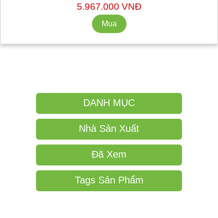
5.967.000 VNĐ
DANH MỤC
Nhà Sản Xuất
Đã Xem
Tags Sản Phẩm