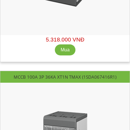
Mã hàng:
1SDA067415R1
Xuất xứ: ABB - Italy
Chiết khấu liên hệ: sales@getvn.vn hoặc 0943530440
5.318.000 VNĐ
MCCB 100A 3P 36KA XT1N TMAX (1SDA067416R1)