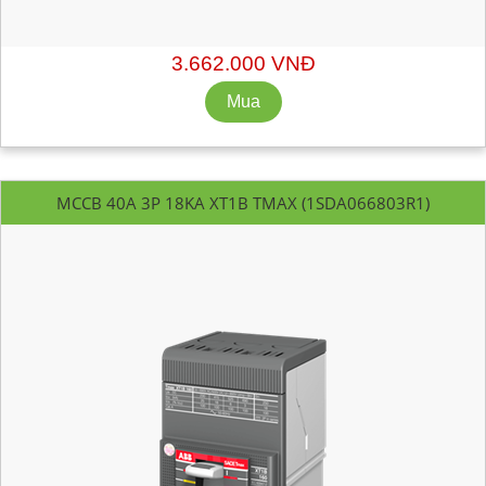
Chiết khấu liên hệ: sales@getvn.vn hoặc 0943530440
3.662.000 VNĐ
MCCB 40A 3P 18KA XT1B TMAX (1SDA066803R1)