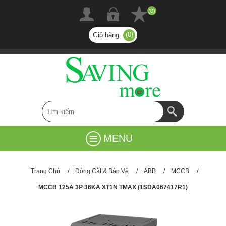
(0)
(0)
Giỏ hàng
MENU
Trang Chủ
/
Đóng Cắt & Bảo Vệ
/
ABB
/
MCCB
/
MCCB 125A 3P 36KA XT1N TMAX (1SDA067417R1)