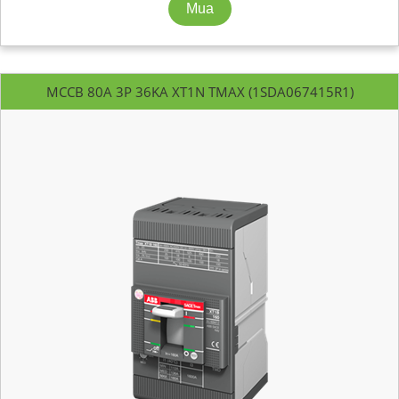
MCCB 80A 3P 36KA XT1N TMAX (1SDA067415R1)