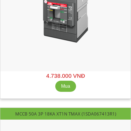
Mã hàng:
1SDA067412R1
Xuất xứ: ABB - Italy
Chiết khấu liên hệ: sales@getvn.vn hoặc 0943530440
4.738.000 VNĐ
MCCB 50A 3P 18KA XT1N TMAX (1SDA067413R1)