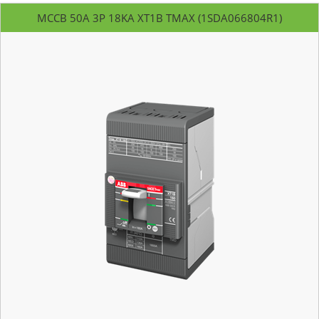
MCCB 50A 3P 18KA XT1B TMAX (1SDA066804R1)
Mã hàng:
1SDA066804R1
Xuất xứ: ABB - Italy