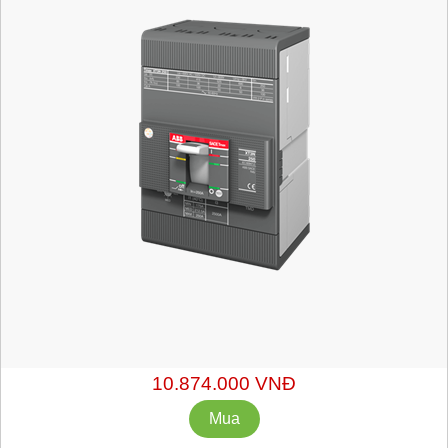
Mã hàng:
1SDA068058R1
Xuất xứ: ABB - Italy
Chiết khấu liên hệ: sales@getvn.vn hoặc 0943530440
10.874.000 VNĐ