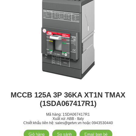
MCCB 125A 3P 36KA XT1N TMAX
(1SDA067417R1)
Mã hàng:
1SDA067417R1
Xuất xứ: ABB - Italy
Chiết khấu liên hệ: sales@getvn.vn hoặc 0943530440