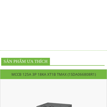
SẢN PHẨM ƯA THÍCH
MCCB 125A 3P 18KA XT1B TMAX (1SDA066808R1)