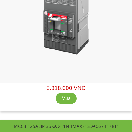
Mã hàng:
1SDA067416R1
Xuất xứ: ABB - Italy
Chiết khấu liên hệ: sales@getvn.vn hoặc 0943530440
5.318.000 VNĐ
MCCB 125A 3P 36KA XT1N TMAX (1SDA067417R1)