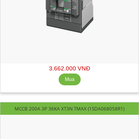
Mã hàng:
1SDA066803R1
Xuất xứ: ABB - Italy
Chiết khấu liên hệ: sales@getvn.vn hoặc 0943530440
3.662.000 VNĐ
MCCB 200A 3P 36KA XT3N TMAX (1SDA068058R1)