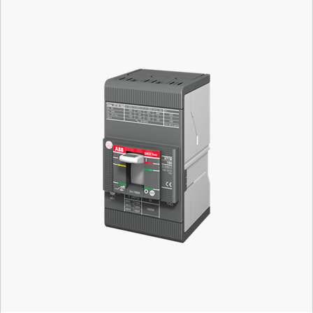
Mã hàng:
1SDA067417R1
Xuất xứ: ABB - Italy
Chiết khấu liên hệ: sales@getvn.vn hoặc 0943530440