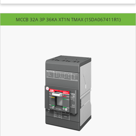
MCCB 32A 3P 36KA XT1N TMAX (1SDA067411R1)