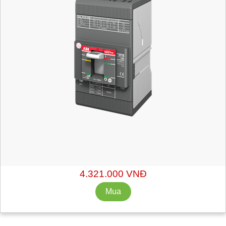
Mã hàng:
1SDA066808R1
Xuất xứ: ABB - Italy
Chiết khấu liên hệ: sales@getvn.vn hoặc 0943530440
4.321.000 VNĐ