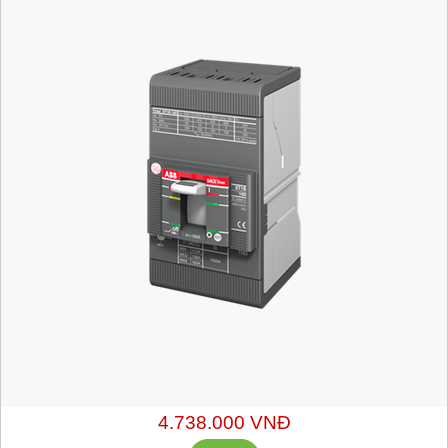
Mã hàng:
1SDA067413R1
Xuất xứ: ABB - Italy
Chiết khấu liên hệ: sales@getvn.vn hoặc 0943530440
4.738.000 VNĐ