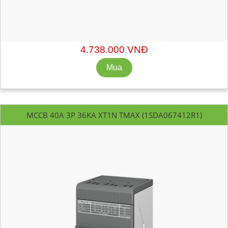
Mã hàng:
1SDA067411R1
Xuất xứ: ABB - Italy
Chiết khấu liên hệ: sales@getvn.vn hoặc 0943530440
4.738.000 VNĐ
MCCB 40A 3P 36KA XT1N TMAX (1SDA067412R1)