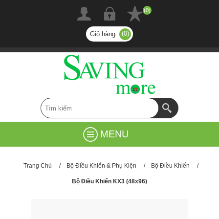
(0)
(0)
Giỏ hàng
MENU
Trang Chủ
/
Bộ Điều Khiển & Phụ Kiện
/
Bộ Điều Khiển
/
Bộ Điều Khiển KX3 (48x96)